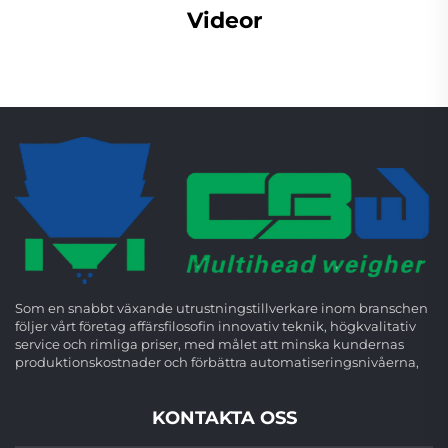
Videor
Som en snabbt växande utrustningstillverkare inom branschen
följer vårt företag affärsfilosofin innovativ teknik, högkvalitativ
service och rimliga priser, med målet att minska kundernas
produktionskostnader och förbättra automatiseringsnivåerna,
KONTAKTA OSS