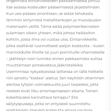
ongelmista elintarvikkeiden pakkaamisessa johtuu
itse asiassa kosteuden pääsemisestä järjestelmään.
Kun vesi pääsee sinontilaan, se estää tehokasta
lämmön siirtymistä metallitankojen ja muovipussin
materiaalin välillä. Tämä estää polymeerikerrosten
sulamisen oikein yhteen, mikä johtaa heikkoihin
kohtiin, joista ilma voi vuotaa ulos. Elintarvikkeille,
jotka sisältävät luonnollisesti paljon kosteutta – kuten
marinoiduille lihoille tai juuri poimituille vihanneksille
– jäähtelyn noin tunniksi ennen pakkaamista auttaa
muuttamaan pintakosteus jääkristalleiksi.
Useimmissa nykyaikaisissa laitteissa on tällä hetkellä
niin sanottu "kostea"-asetus. Sen käyttöön ottaminen
alentaa tyhjiön voimakkuutta juuri tarpeeksi, jotta
nesteet eivät liiku sinontaprosessin aikana. Toinen
kokeiltavaksi kannattava temppu? Etsi
säilytyspusseja, jotka on erityisesti suunniteltu
sisältämään imevästi kosteutta sitovia nauhoja