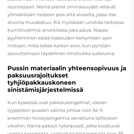
reunoissaan. Nämä pienet ominaisuudet vetävät
ylimääräisen nesteen pois siitä alueelta, jossa itse
sinonta muodostuu. Älä myöskään unohda tarkistaa
kumitiivistimiä sinontilassa joka päivä. Nopea
pyyhkiminen estää kosteuden kertymisen ajan
mittaan, mikä tekee kaiken eron, kun pyritään
saavuttamaan täydellinen ilmatiukka sulkeuma.
Pussin materiaalin yhteensopivuus ja
paksuusrajoitukset
tyhjiöpakkauskoneen
sinistämisjärjestelmissä
Kun kyseessä ovat pakkausongelmat, väärän
tyyppisten pussien valinta johtaa noin 34 %
enemmän tiivistysongelmia verrattuna laitteiston
vikoihin. Nämä paksut nylonpussit, jotka koostuvat
useista kerroksista, vaativat tiivistysasemalla noin 38