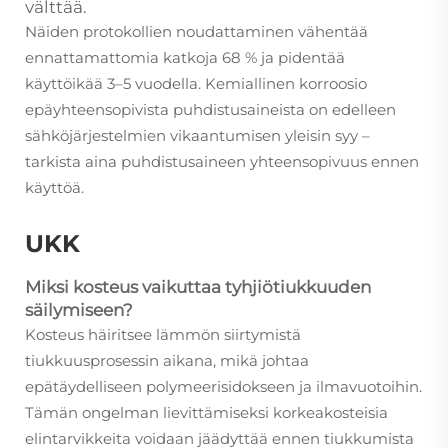
välttää.
Näiden protokollien noudattaminen vähentää
ennattamattomia katkoja 68 % ja pidentää
käyttöikää 3–5 vuodella. Kemiallinen korroosio
epäyhteensopivista puhdistusaineista on edelleen
sähköjärjestelmien vikaantumisen yleisin syy –
tarkista aina puhdistusaineen yhteensopivuus ennen
käyttöä.
UKK
Miksi kosteus vaikuttaa tyhjiötiukkuuden
säilymiseen?
Kosteus häiritsee lämmön siirtymistä
tiukkuusprosessin aikana, mikä johtaa
epätäydelliseen polymeerisidokseen ja ilmavuotoihin.
Tämän ongelman lievittämiseksi korkeakosteisia
elintarvikkeita voidaan jäädyttää ennen tiukkumista