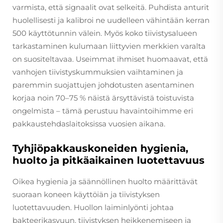
varmista, että signaalit ovat selkeitä. Puhdista anturit
huolellisesti ja kalibroi ne uudelleen vähintään kerran
500 käyttötunnin välein. Myös koko tiivistysalueen
tarkastaminen kulumaan liittyvien merkkien varalta
on suositeltavaa. Useimmat ihmiset huomaavat, että
vanhojen tiivistyskummuksien vaihtaminen ja
paremmin suojattujen johdotusten asentaminen
korjaa noin 70–75 % näistä ärsyttävistä toistuvista
ongelmista – tämä perustuu havaintoihimme eri
pakkaustehdaslaitoksissa vuosien aikana.
Tyhjiöpakkauskoneiden hygienia,
huolto ja pitkäaikainen luotettavuus
Oikea hygienia ja säännöllinen huolto määrittävät
suoraan koneen käyttöiän ja tiivistyksen
luotettavuuden. Huollon laiminlyönti johtaa
bakteerikasvuun, tiivistyksen heikkenemiseen ja