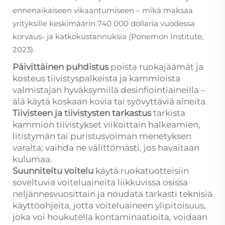
ennenaikaiseen vikaantumiseen – mikä maksaa
yrityksille keskimäärin 740 000 dollaria vuodessa
korvaus- ja katkokustannuksia (Ponemon Institute,
2023).
Päivittäinen puhdistus
poista ruokajäämät ja
kosteus tiivistyspalkeista ja kammioista
valmistajan hyväksymillä desinfiointiaineilla –
älä käytä koskaan kovia tai syövyttäviä aineita.
Tiivisteen ja tiivistysten tarkastus
tarkista
kammion tiivistykset viikoittain halkeamien,
litistymän tai puristusvoiman menetyksen
varalta; vaihda ne välittömästi, jos havaitaan
kulumaa.
Suunniteltu voitelu
käytä ruokatuotteisiin
soveltuvia voiteluaineita liikkuvissa osissa
neljännesvuosittain ja noudata tarkasti teknisiä
käyttöohjeita, jotta voiteluaineen ylipitoisuus,
joka voi houkutella kontaminaatioita, voidaan