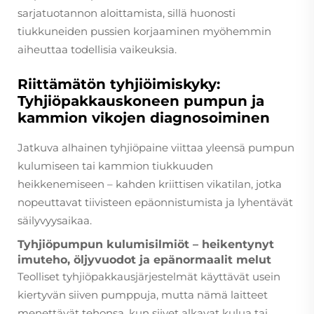
sarjatuotannon aloittamista, sillä huonosti
tiukkuneiden pussien korjaaminen myöhemmin
aiheuttaa todellisia vaikeuksia.
Riittämätön tyhjiöimiskyky:
Tyhjiöpakkauskoneen pumpun ja
kammion vikojen diagnosoiminen
Jatkuva alhainen tyhjiöpaine viittaa yleensä pumpun
kulumiseen tai kammion tiukkuuden
heikkenemiseen – kahden kriittisen vikatilan, jotka
nopeuttavat tiivisteen epäonnistumista ja lyhentävät
säilyvyysaikaa.
Tyhjiöpumpun kulumisilmiöt – heikentynyt
imuteho, öljyvuodot ja epänormaalit melut
Teolliset tyhjiöpakkausjärjestelmät käyttävät usein
kiertyvän siiven pumppuja, mutta nämä laitteet
menettävät tehonsa, kun siivet alkavat kulua tai