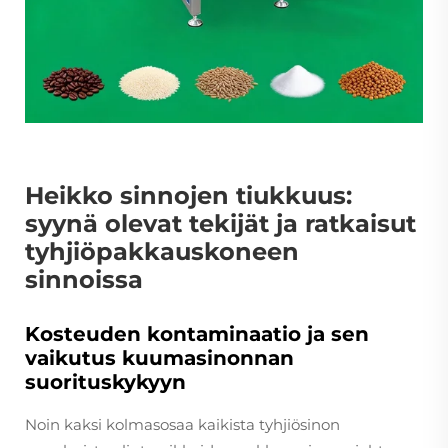
Heikko sinnojen tiukkuus:
syynä olevat tekijät ja ratkaisut
tyhjiöpakkauskoneen
sinnoissa
Kosteuden kontaminaatio ja sen
vaikutus kuumasinonnan
suorituskykyyn
Noin kaksi kolmasosaa kaikista tyhjiösinon