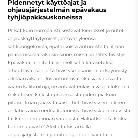
Pidennetyt käyttöajat ja
ohjausjärjestelmän epävakaus
tyhjiöpakkauskoneissa
Pitkät kuin normaalisti kestävät kierrokset ja outot
ohjauskäyttäytymiset johtuvat yleensä
sähköongelmista, epätarkoista antureista tai ilman
pääsemisestä takaisin sinne, missä on tehty tiivistys.
Epävakaa jännite tai virheelliset aika-asetukset
aiheuttavat sen, että tiivistysmekanismi ei käynnisty
oikeaan aikaan. Jos anturit ovat likaisia, vinossa tai
väärin kalibroituja, ne antavat erilaisia vääriä lukemia,
mikä tekee kaikista prosesseista pidempiä kuin
pitäisi. Ilman pääsy takaisin heti tiivistyksen jälkeen
on lähes aina merkki kuluneista tiivistyskummuksista
tai kantimen pinnan vaurioista. Haluatko, että kaikki
toimii sujuvasti? Aloita tarkistamalla
ohjausjärjestelmä jänniteongelmien varalta ja