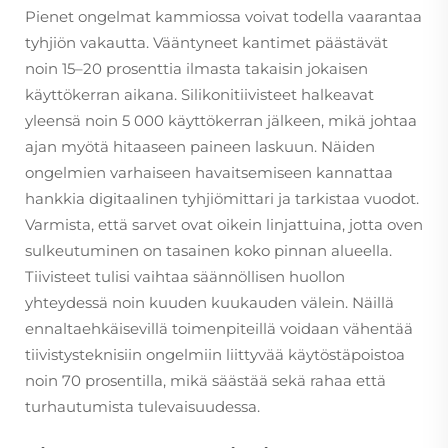
Pienet ongelmat kammiossa voivat todella vaarantaa
tyhjiön vakautta. Vääntyneet kantimet päästävät
noin 15–20 prosenttia ilmasta takaisin jokaisen
käyttökerran aikana. Silikonitiivisteet halkeavat
yleensä noin 5 000 käyttökerran jälkeen, mikä johtaa
ajan myötä hitaaseen paineen laskuun. Näiden
ongelmien varhaiseen havaitsemiseen kannattaa
hankkia digitaalinen tyhjiömittari ja tarkistaa vuodot.
Varmista, että sarvet ovat oikein linjattuina, jotta oven
sulkeutuminen on tasainen koko pinnan alueella.
Tiivisteet tulisi vaihtaa säännöllisen huollon
yhteydessä noin kuuden kuukauden välein. Näillä
ennaltaehkäisevillä toimenpiteillä voidaan vähentää
tiivistysteknisiin ongelmiin liittyvää käytöstäpoistoa
noin 70 prosentilla, mikä säästää sekä rahaa että
turhautumista tulevaisuudessa.