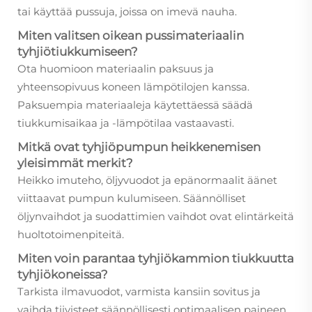
tai käyttää pussuja, joissa on imevä nauha.
Miten valitsen oikean pussimateriaalin
tyhjiötiukkumiseen?
Ota huomioon materiaalin paksuus ja
yhteensopivuus koneen lämpötilojen kanssa.
Paksuempia materiaaleja käytettäessä säädä
tiukkumisaikaa ja -lämpötilaa vastaavasti.
Mitkä ovat tyhjiöpumpun heikkenemisen
yleisimmät merkit?
Heikko imuteho, öljyvuodot ja epänormaalit äänet
viittaavat pumpun kulumiseen. Säännölliset
öljynvaihdot ja suodattimien vaihdot ovat elintärkeitä
huoltotoimenpiteitä.
Miten voin parantaa tyhjiökammion tiukkuutta
tyhjiökoneissa?
Tarkista ilmavuodot, varmista kansiin sovitus ja
vaihda tiivisteet säännöllisesti optimaalisen paineen