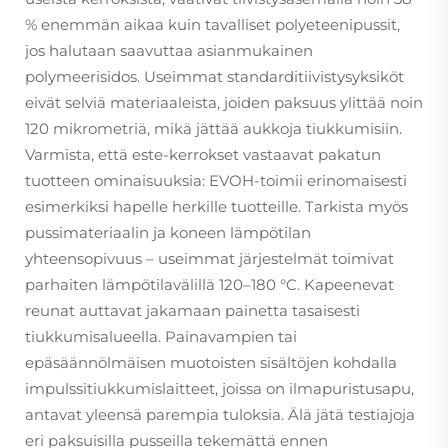
% enemmän aikaa kuin tavalliset polyeteenipussit,
jos halutaan saavuttaa asianmukainen
polymeerisidos. Useimmat standarditiivistysyksiköt
eivät selviä materiaaleista, joiden paksuus ylittää noin
120 mikrometriä, mikä jättää aukkoja tiukkumisiin.
Varmista, että este-kerrokset vastaavat pakatun
tuotteen ominaisuuksia: EVOH-toimii erinomaisesti
esimerkiksi hapelle herkille tuotteille. Tarkista myös
pussimateriaalin ja koneen lämpötilan
yhteensopivuus – useimmat järjestelmät toimivat
parhaiten lämpötilavälillä 120–180 °C. Kapeenevat
reunat auttavat jakamaan painetta tasaisesti
tiukkumisalueella. Painavampien tai
epäsäännölmäisen muotoisten sisältöjen kohdalla
impulssitiukkumislaitteet, joissa on ilmapuristusapu,
antavat yleensä parempia tuloksia. Älä jätä testiajoja
eri paksuisilla pusseilla tekemättä ennen