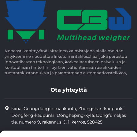
Nopeasti kehittyvänä laitteiden valmistajana alalla meidän
yrityksemme noudattaa liiketoimintafilosofiaa, joka perustuu
innovatiiviseen teknologiaan, korkealaatuiseen palveluun ja
kohtuullisiin hintoihin, pyrkien vähentämään asiakkaiden
tuotantokustannuksia ja parantamaan automaatioasteikkoa,
Ota yhteyttä
kiina, Guangdongin maakunta, Zhongshan-kaupunki,
Dongfeng-kaupunki, Dongheping-kylä, Dongfu neljäs
tie, numero 9, rakennus C, 1. kerros, 528425
8613425598043