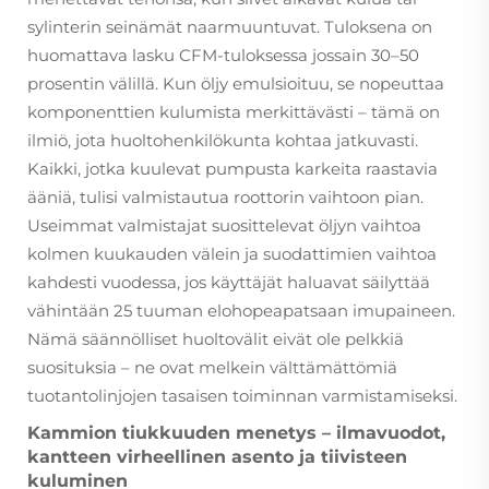
sylinterin seinämät naarmuuntuvat. Tuloksena on
huomattava lasku CFM-tuloksessa jossain 30–50
prosentin välillä. Kun öljy emulsioituu, se nopeuttaa
komponenttien kulumista merkittävästi – tämä on
ilmiö, jota huoltohenkilökunta kohtaa jatkuvasti.
Kaikki, jotka kuulevat pumpusta karkeita raastavia
ääniä, tulisi valmistautua roottorin vaihtoon pian.
Useimmat valmistajat suosittelevat öljyn vaihtoa
kolmen kuukauden välein ja suodattimien vaihtoa
kahdesti vuodessa, jos käyttäjät haluavat säilyttää
vähintään 25 tuuman elohopeapatsaan imupaineen.
Nämä säännölliset huoltovälit eivät ole pelkkiä
suosituksia – ne ovat melkein välttämättömiä
tuotantolinjojen tasaisen toiminnan varmistamiseksi.
Kammion tiukkuuden menetys – ilmavuodot,
kantteen virheellinen asento ja tiivisteen
kuluminen